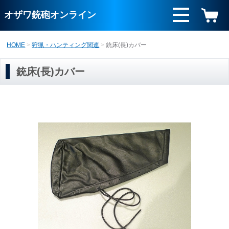
オザワ銃砲オンライン
HOME
狩猟・ハンティング関連
銃床(長)カバー
銃床(長)カバー