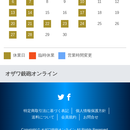
6
7
8
9
10
11
12
13
14
15
16
17
18
19
20
21
22
23
24
25
26
27
28
29
30
休業日
臨時休業
営業時間変更
オザワ銃砲オンライン
特定商取引法に基づく表記
個人情報保護方針
送料について
会員規約
お問合せ
Copyright © オザワ銃砲オンライン All Rights Reserved.