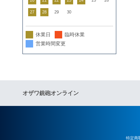
20
21
22
23
24
25
26
27
28
29
30
休業日
臨時休業
営業時間変更
オザワ銃砲オンライン
特定商