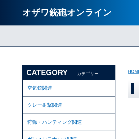
オザワ銃砲オンライン
CATEGORY
HOM
カテゴリー
空気銃関連
クレー射撃関連
狩猟・ハンティング関連